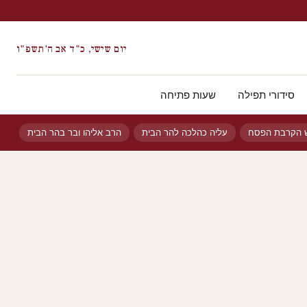
יום שישי, כ"ד אב ה'תשפ"ו
סידורי תפילה
שעות פתיחה
ש הקרבת הפסח
עליה כהלכה להר הבית
הרב אליהו ובר בהר הבית